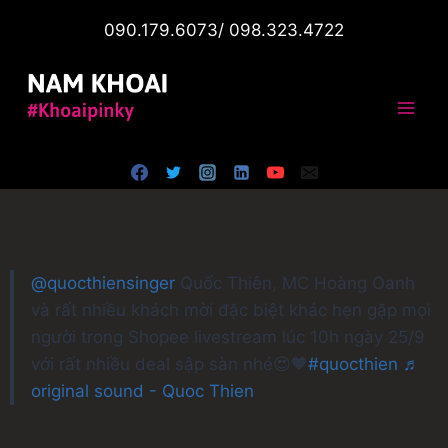
090.179.6073/ 098.323.4722
@quocthiensinger
Quốc Thiên, MC Hoàng Oanh
và rất nhiều khách mời đặc biệt khác hẹn gặp mọi
người trong Shopee livestream lúc 10h ngày 25/9
với rất nhiều deal sập sàn nhé😍🧡
#quocthien
♬
original sound - Quoc Thien